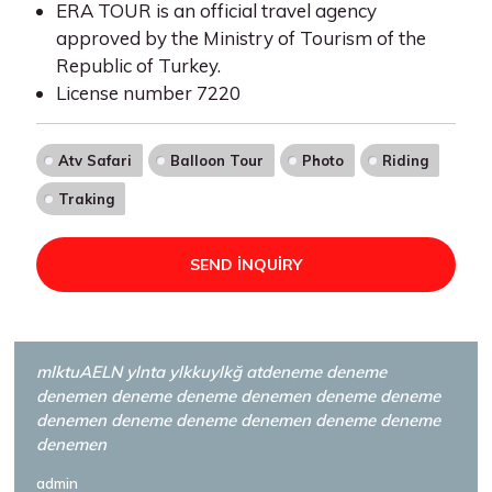
ERA TOUR is an official travel agency
approved by the Ministry of Tourism of the
Republic of Turkey.
License number 7220
Atv Safari
Balloon Tour
Photo
Riding
Traking
SEND INQUIRY
mlktuAELN ylnta ylkkuylkğ atdeneme deneme
denemen deneme deneme denemen deneme deneme
denemen deneme deneme denemen deneme deneme
denemen
admin