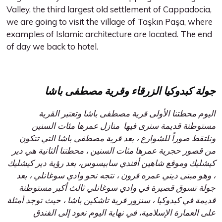
Valley, the third largest old settlement of Cappadocia,
we are going to visit the village of Taşkın Paşa, where
examples of Islamic architecture are located. The end
of day we back to hotel.
جولة كبدوكيا الزرقاء وقرية مصطفى باشا
اليوم محطتنا الأولى قرية مصطفى باشا وتعتبر القرية
مستوطنة قديمة سنرى فيها منازل عمرها مئات السنين
ونلتقط صوراً للشوارع ، بعد قرية مصطفى باشا التي تتكون
من قصور حجرية عمرها مئات السنين ، محطتنا ألثانية هي دير
كيشليك وموقع شاهين أفندي سابيسوس، بعد رؤية دير كيشليك
، وهو مبنى ديني عمره قرون ، نتجه نحو وادي سوغانلي ، بعد
جولة تسوق قصيرة في وادي سوغانلي ثالث أكبر مستوطنة
قديمة في كبدوكيا ، سنزور قرية تاشكين باشا ، حيث توجد أمثلة
على العمارة الإسلامية، في نهاية اليوم نعود إلى الفندق