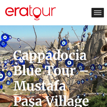
Cappadocia
Blue Tour –
Mustafa
Paşa Village