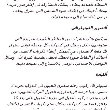
المنطاد الصاعد ببطء ، يمكنك المشاركة في إطار صور فريدة
ومعك أحبائك في إطلالة ضوء الشمس التي تشرق ببطء ،
نوصي بالاستماع إلى نصيحة دليلك
ألتصوير الفوتوغرافي
سيكون هناك عشرات من المناظر الطبيعية الفريدة التي
ستواجهها خلال رحلتك في كبدوكيا ، كل محطة توقف ستوفر
لك متعة لا تصدق ، من الممكن إنشاء ذكريات لا تنسى مع
أحبائك أو التقاط صوراً تجعلك تحظى بشعبية كبيرة على وسائل
التواصل الاجتماعي ، نوصي بالاستماع إلى نصيحة دليلك
ألقيادة
سيوفر لك ركوب رحلة سفاري للخيول في كبدوكيا تجربة لا
تنسى ، إنها فرصة فريدة لرؤية الخيول التركية الشهيرة عن
قرب وتجربة ركوب الخيل في مزرعة الخيول على بعد 10
دقائق فقط من كبدوكيا ، يمكنك صنع ذكريات لا تنسى لعائلتك
وأطفالك الصغار برفقة المهور والمدربين الخاصين ، نوصي